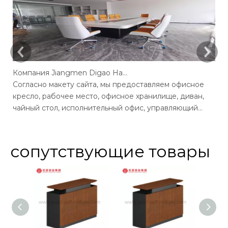
Компания Jiangmen Digao Hardware Products
Согласно макету сайта, мы предоставляем офисное
С
кресло, рабочее место, офисное хранилище, диван,
о
чайный стол, исполнительный офис, управляющий
и
столом, столик конференции, офисные стулья для
к
столов, экранное офис, прием.
с
сопутствующие товары