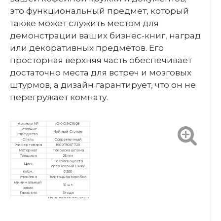
это функциональный предмет, который
также может служить местом для
демонстрации ваших бизнес-книг, наград
или декоративных предметов. Его
просторная верхняя часть обеспечивает
достаточно места для встреч и мозговых
штурмов, а дизайн гарантирует, что он не
перегружает комнату.
Артикул №
ОК-QS-C1608
Название
Чайный Столик
предмета
Стиль
Современный
Размер товара
1600*800*720
Материал
Покраска шпона
Толщина
25 мм
Покраска цвета
Цвет
орех+серый BMW
куб.м.
0.100
Упаковка
Картонная коробка
минимальный
10 шт.
заказ
Гарантия
3 года
По индивидуальному
заказу,
Услуга
послепродажное
обслуживание
ИСО9001/ИСО14001/